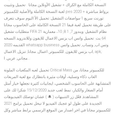
النسخة الكاملة مع الكراك + تشغيل الأونلاين مجانا . تحميل وتثبيت
لعبة النسخة الكاملة والأصلية للكمبيوتر pes 2020 برواط مباشرة +
تورنت سريع 1-مواصفات التشغيل: تحميل الأ اليوم سوف نتعرف
على طريقة تحميل لعبة فيفا 21 النسخة الكاملة على الحاسوب مجانا
متطلبات تشغيل FIFA 21 نظام التشغيل: ويندوز 7, 8.1, 10، معمارية
64 بت. تحميل واتس اب بزنس الاعمال للايفون وللاندرويد النسخه
القديمه 2020 whatsapp business وتس اب, وتساب, تحميل واتس
اب بزنس للايفون, للكمبيوتر, اعمال, مجانا, تنزيل, الاعمال, apk,
مجاني, عربي, ا…
تحميل لعبه المكعبات الملونة Critical Mass للكمبيوتر مجانا، من
العاب ذكاء وتسلية، أوقات مثيرة بانتظارك مع لعبة المربعات
المتشابهة على الحاسوب الشخصي، ايجابيات كثيرة تجعلها خيار أمثل
أمام الصغار والكبار، نمط لعب جديد 15/12/2020 شكرا لك على
المشاهدة, فعّل زر التنبيهات ( 🔔 ) عشان توصلك الفيديوهات
الجديدة على طول لو عجبك الفيديو لا تبخل تحميل برامج 2021
للكمبيوتر مجانا في اخر اصدار من الموقع الرسمي برابط مباشر وكل