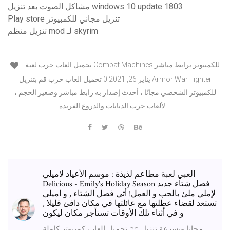
مشاكل الصوت بعد تنزيل windows 10 update 1803
Play store تنزيل مجاني للكمبيوتر
تنزيل منظم mod لـ skyrim
تحميل العاب حرب لعبة Combat Machines للكمبيوتر برابط مباشر
يناير 26, 2021 0 تحميل العاب حرب قم بتنزيل Armor War Fighter
للكمبيوتر الشخصي مجانًا ، أحدث إصدار به رابط مباشر وصغير الحجم ،
لألعاب حرب الدبابات والدروع الفريدة …
العبي لعبة مطاعم لذيذة : موسم الأعياد لاميلي
Delicious - Emily's Holiday Season فصل شتاء جديد
لإملي ملئ بالحب و العمل! أتي فصل الشتاء , و اميلي
تستعد لقضاء عطلتها مع عائلتها في مكان دافئ قليلا ,
و في أثناء تلك الأوقات تستأجر مكان ليكون
تحميل العاب كمبيوتر كاملة pc مجانا وبسرعة تنزيل