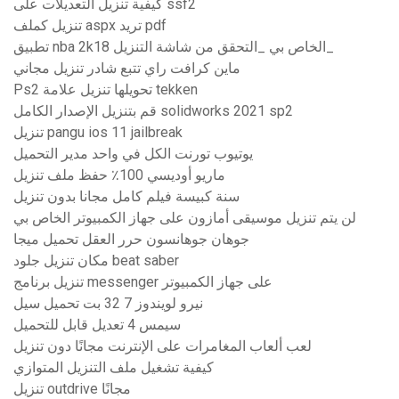
كيفية تنزيل التعديلات على ssf2
تنزيل كملف aspx تريد pdf
تطبيق nba 2k18 الخاص بي _التحقق من شاشة التنزيل_
ماين كرافت راي تتبع شادر تنزيل مجاني
Ps2 تحويلها تنزيل علامة tekken
قم بتنزيل الإصدار الكامل solidworks 2021 sp2
تنزيل pangu ios 11 jailbreak
يوتيوب تورنت الكل في واحد مدير التحميل
ماريو أوديسي 100٪ حفظ ملف تنزيل
سنة كبيسة فيلم كامل مجانا بدون تنزيل
لن يتم تنزيل موسيقى أمازون على جهاز الكمبيوتر الخاص بي
جوهان جوهانسون حرر العقل تحميل ميجا
مكان تنزيل جلود beat saber
تنزيل برنامج messenger على جهاز الكمبيوتر
نيرو لويندوز 7 32 بت تحميل سيل
سيمس 4 تعديل قابل للتحميل
لعب ألعاب المغامرات على الإنترنت مجانًا دون تنزيل
كيفية تشغيل ملف التنزيل المتوازي
تنزيل outdrive مجانًا