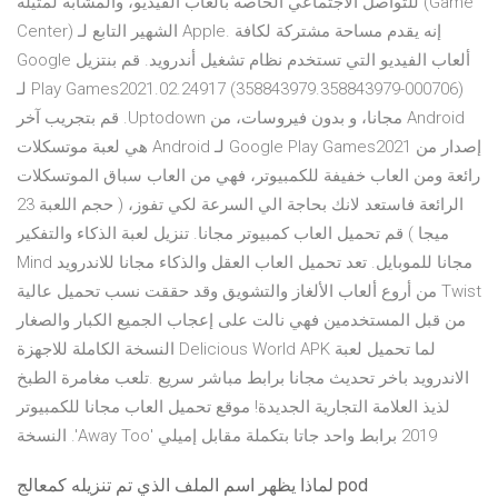
للتواصل الاجتماعي الخاصة بألعاب الفيديو، والمشابه لمثيله (Game
Center) الشهير التابع لـ Apple. إنه يقدم مساحة مشتركة لكافة
ألعاب الفيديو التي تستخدم نظام تشغيل أندرويد. ‫قم بنتزيل Google
Play Games2021.02.24917 (358843979.358843979-000706) لـ
Android مجانا، و بدون فيروسات، من Uptodown. قم بتجريب آخر
إصدار من Google Play Games2021 لـ Android هي لعبة موتسكلات
رائعة ومن العاب خفيفة للكمبيوتر، فهي من العاب سباق الموتسكلات
الرائعة فاستعد لانك بحاجة الي السرعة لكي تفوز، ( حجم اللعبة 23
ميجا ) قم تحميل العاب كمبيوتر مجانا. تنزيل لعبة الذكاء والتفكير
مجانا للموبايل. تعد تحميل العاب العقل والذكاء مجانا للاندرويد Mind
Twist من أروع ألعاب الألغاز والتشويق وقد حققت نسب تحميل عالية
من قبل المستخدمين فهي نالت على إعجاب الجميع الكبار والصغار
لما تحميل لعبة Delicious World APK النسخة الكاملة للاجهزة
الاندرويد باخر تحديث مجانا برابط مباشر سريع .تلعب مغامرة الطبخ
لذيذ العلامة التجارية الجديدة! موقع تحميل العاب مجانا للكمبيوتر
2019 برابط واحد جاتا بتكملة مقابل إميلي 'Away Too'. النسخة
لماذا يظهر اسم الملف الذي تم تنزيله كمعالج pod