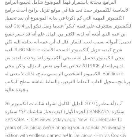
البرامج محدثة باستمرار فهذا الموضوع شامل لجميع البرامج
الأساسية للكمبيوتر حيث تجد هنا في موقع تنزيل برامج أحدث برامج
الكمبيوتر المهمة التي كم ذكرنا في بداية الموضوع أن بعد تحميل
لعبة Gta 4 للكمبيوتر ستتعرف علي قصة “نيكو” عندما وصل نيكو إلي
ابن عمه الذي أبلغه أنه لديه الكثير من المال علم أنه قد خسر جميع
أمواله بسبب لعب القمار. قال له أبن عمه أنه بحاجة إليه لكي [تحميل
لعبة PUBG Mobile للكمبيوتر النسخة الأصلية] شرح كيفية تنزيل
ببجي للكمبيوتر تحميل لعبة ببجي للكمبيوتر لقد وجدت العديد من
الأشخاص يسألون نفس السؤال، ولكن ببجي PUGB لديهم إصدار
الكمبيوتر الشخصي الرسمي متاح، لذلك لا معنى له. Bandicam
برنامج تسجيل العاب، التقاط الفيديو، والتقاط شاشة سطح المكتب
بـجودة عالية.
26 آب (أغسطس) 2019 الدليل الكامل لشراء شاشات الكمبيوتر
(الجزء الأول) كيف تختار شاشتك ؟؟؟ سنكرة SANKARA. سنكرة
SANKARA. •. 59K views 2 days ago. New To celebrate 10
years of Delicious we're bringing you a special Anniversary
Edition with endless gameplay! In Delicious - Emily's Cook &