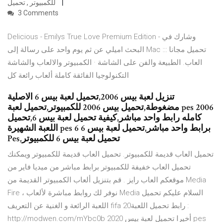
للكمبيوتر , تحميل
3 Comments
Delicious - Emilys True Love Premium Edition - وشارك في
البحث اميلي عن ثم يوم واحد على رسالة إلى Mac ::: تحميل مجانا
العاب. الطبيعة والفن على الشاشة · الكمبيوتر والالعاب والشاشة
التكنولوجيا الفائقة كاملة ألعاب رائعة كل
تنزيل لعبة بيس 2006,تحميل لعبة بيس 6 الاصلية
مضغوطة,تحميل بيس 2006 للكمبيوتر,تحميل لعبة pes 2006
كامله رابط واحد مباشر,كيفية تحميل لعبة بيس 6,تحميل
اللعبة الشهيرة pes 6 برابط واحد مباشر,تحميل لعبة بيس 6
Pes,تحميل لعبة بيس 6 للكمبيوتر
تحميل العاب قديمة للكمبيوتر. تحميل العاب قديمة للكمبيوتر ويمكنك
تحميل العاب خفيفة للكمبيوتر برابط مباشر من ميديا فاير من
موقعكم العاب رايز . قم بتنزيل ألعاب الكمبيوتر القديمة من Media
Fire ، نوفر لك روابط مباشرة لألعاب Media السلام عليكم تحميل
اللعبة الرائعة و الغنية عن التعريف fifa 20رابط تحميل اللعبة :
http://modwen.com/mYbc0b أخيرا تحميل لعبة بيس 2020 pes