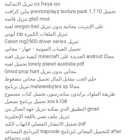
تنزيل الابتدائية os freya iso
ماين كرافت prestonplayz texture pack 1.7.10 تحميل
تنزيل قائمة gta5 mod
لعبة oregon trail على الإنترنت مجانية بدون تنزيل
أيوني zip تنزيل الملفات الكبيرة
Canon mg2900 driver series تنزيل
تحميل العينات الصوتية - جهاز - مجاني
كيفية تنزيل لعبة minecraft الجديدة على android مجانًا
تحميل لعبة lonely planet australia pdf
Gmod prop hunt مجاني بدون تنزيل
حلم الحب مقابل المال تحميل مجاني مضغوط
تنزيل برنامج malwarebytes xp مجانًا
طريقة الملوك براندون ساندرسون تحميل كتاب مسموع
تحميل برنامج تشغيل xox k108
التطبيق الذي يمكنه تنزيل جهة اتصال من gmail
تنزيل ملف نصي باللغة الإنجليزية
تحميل الانتشار المصلي لالتهاب الكبد pdf
البرنامج المساعد trapcode للتحميل المجاني لبرنامج after
effects cs6