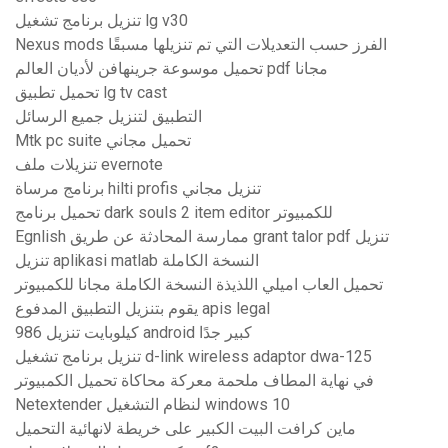
تنزيل برنامج تشغيل lg v30
Nexus mods الفرز حسب التعديلات التي تم تنزيلها مسبقًا
تحميل موسوعة جرينهافن لأديان العالم pdf مجانا
تحميل تطبيق lg tv cast
التطبيق لتنزيل جميع الرسائل
Mtk pc suite تحميل مجاني
تنزيلات ملف evernote
برنامج مرساة hilti profis تنزيل مجاني
تحميل برنامج dark souls 2 item editor للكمبيوتر
Egnlish ممارسة المحادثة عن طريق grant talor pdf تنزيل
تنزيل aplikasi matlab النسخة الكاملة
تحميل العاب اميلي اللذيذة النسخة الكاملة مجانا للكمبيوتر
يقوم بتنزيل التطبيق المدفوع apis legal
986 كيلوبايت تنزيل android كبير جدًا
تنزيل برنامج تشغيل d-link wireless adaptor dwa-125
في نهاية المطاف ملحمة معركة محاكاة تحميل الكمبيوتر
Netextender لنظام التشغيل windows 10
ماين كرافت البيت الكبير على خريطة لانهائية التحميل